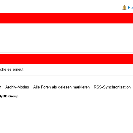
Po
uche es erneut.
n
Archiv-Modus
Alle Foren als gelesen markieren
RSS-Synchronisation
MyBB Group
.