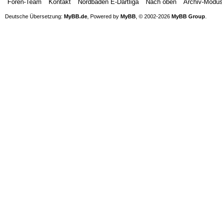
Foren-Team
Kontakt
Nordbaden E-Dartliga
Nach oben
Archiv-Modu
Deutsche Übersetzung:
MyBB.de
, Powered by
MyBB
, © 2002-2026
MyBB Group
.