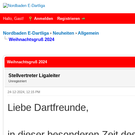
Hallo, Gast!
Anmelden
Registrieren
Nordbaden E-Dartliga
›
Neuheiten
›
Allgemein
Weihnachtsgruß 2024
 im Durchschnitt
Weihnachtsgruß 2024
Stellvertreter Ligaleiter
Unregistriert
24-12-2024, 12:15 PM
Liebe Dartfreunde,
in dieser besonderen Zeit de