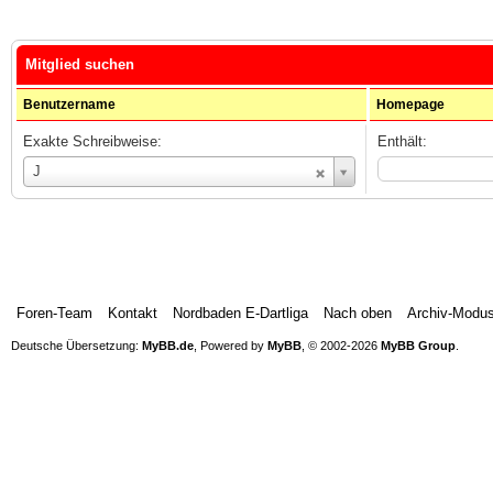
Mitglied suchen
Benutzername
Homepage
Exakte Schreibweise:
Enthält:
Benutzername
J
Foren-Team
Kontakt
Nordbaden E-Dartliga
Nach oben
Archiv-Modu
Deutsche Übersetzung:
MyBB.de
, Powered by
MyBB
, © 2002-2026
MyBB Group
.