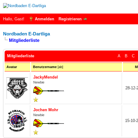
Hallo, Gast!
Anmelden
Registrieren
Nordbaden E-Dartliga
Mitgliederliste
Mitgliederliste
A
B
C
Avatar
Benutzername
[
ab
]
Mi
JackyMendel
Newbie
28-12-
Jochen Mohr
Newbie
15-10-